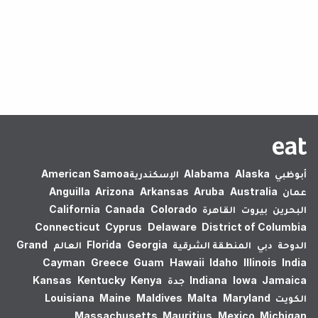
لم يتم العثور على نتائج.
أبوظبي
Alaska
Alabama
الإسكندرية‎
American Samoa
عمان
Australia
Aruba
Arkansas
Arizona
Anguilla
البحرين
بيروت
القاهرة
Colorado
Canada
California
Connecticut
Cyprus
Delaware
District of Columbia
الدوحة
دبي
المنطقة الشرقية
Georgia
Florida
العالم
Grand
Cayman
Greece
Guam
Hawaii
Idaho
Illinois
India
Jamaica
Iowa
Indiana
جدة
Kenya
Kentucky
Kansas
الكويت
Maryland
Malta
Maldives
Maine
Louisiana
Massachusetts
Mauritius
Mexico
Michigan