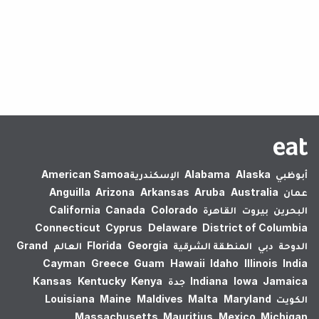
لم يتم العثور على نتائج.
أبوظبي
Alaska
Alabama
الإسكندرية‎
American Samoa
عمان
Australia
Aruba
Arkansas
Arizona
Anguilla
البحرين
بيروت
القاهرة
Colorado
Canada
California
Connecticut
Cyprus
Delaware
District of Columbia
الدوحة
دبي
المنطقة الشرقية
Georgia
Florida
العالم
Grand
Cayman
Greece
Guam
Hawaii
Idaho
Illinois
India
Jamaica
Iowa
Indiana
جدة
Kenya
Kentucky
Kansas
الكويت
Maryland
Malta
Maldives
Maine
Louisiana
Massachusetts
Mauritius
Mexico
Michigan