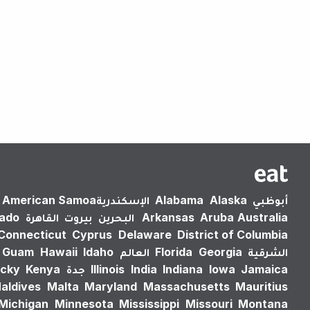
أبوظبي
Alaska
Alabama
الإسكندرية‎
American Samoa
Australia
Aruba
Arkansas
البحرين
بيروت
القاهرة
rado
Connecticut
Cyprus
Delaware
District of Columbia
الشرقية
Georgia
Florida
العالم
Idaho
Hawaii
Guam
Jamaica
Iowa
Indiana
India
Illinois
جدة
Kenya
cky
aldives
Malta
Maryland
Massachusetts
Mauritius
Michigan
Minnesota
Mississippi
Missouri
Montana