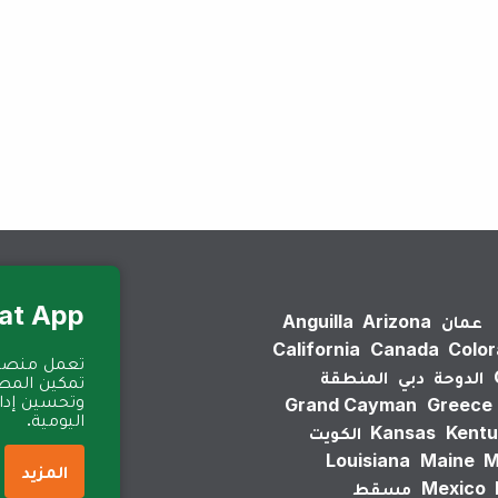
لم يتم العثور على نتائج.
Eat App للمطا
عمان
Arizona
Anguilla
California
Canada
Colo
الدوحة
دبي
المنطقة
تمكين المطا
وتحسين إدارة
Grand Cayman
Greece
اليومية.
Kentu
Kansas
الكويت
Louisiana
Maine
M
المزيد
Mexico
مسقط