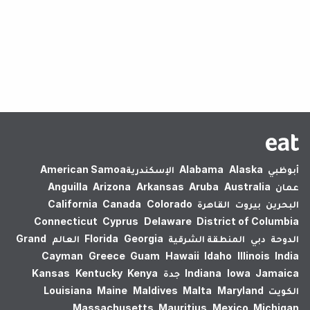
لم يتم العثور على نتائج.
أبوظبي
Alaska
Alabama
الإسكندرية‎
American Samoa
عمان
Australia
Aruba
Arkansas
Arizona
Anguilla
البحرين
بيروت
القاهرة
Colorado
Canada
California
Connecticut
Cyprus
Delaware
District of Columbia
الدوحة
دبي
المنطقة الشرقية
Georgia
Florida
العالم
Grand
Cayman
Greece
Guam
Hawaii
Idaho
Illinois
India
Jamaica
Iowa
Indiana
جدة
Kenya
Kentucky
Kansas
الكويت
Maryland
Malta
Maldives
Maine
Louisiana
Massachusetts
Mauritius
Mexico
Michigan