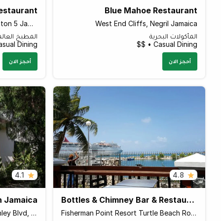
estaurant
Blue Mahoe Restaurant
81 Knutsford Boulevard, Kingston 5 Jamaica Pegasus Hotel, Kingston Jamaica
West End Cliffs, Negril Jamaica
المأكولات البحرية
المطبخ العال
sual Dining • $$
Casual Dining • $$
أحجز الان
أحجز الان
4.1
4.8
h Jamaica
Bottles & Chimney Bar & Restaurant
Seven Mile Beach Norman Manley Blvd, Negril JMDWD14 Jamaica
Fisherman Point Resort Turtle Beach Road, Ocho Rios 00135 Jamaica