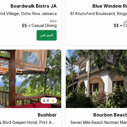
Boardwalk Bistro JA
Blue Window R
land Village, Ocho Rios Jamaica
مي
حانة
Casual Dining • $$
Ca
أحجز الان
4.8
Bushbar
Bourbon Beac
122 Skippers Blvd Geejam Hotel, Port Antonio Jamaica