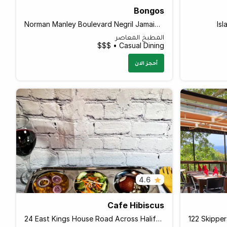
Bongos
Norman Manley Boulevard Negril Jamaica, Negril Jamaica
Is
المطبخ المعاصر
Casual Dining • $$$
أحجز الان
4.6
Cafe Hibiscus
24 East Kings House Road Across Halifax Avenue, Kingston Jamaica