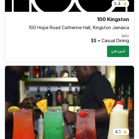
3.4
100 Kingston
100 Hope Road Catherine Hall, Kingston Jamaica
حانة
Casual Dining • $$
أحجز الان
4.1