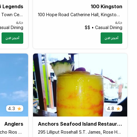
6 Legends
100 Kingston
Alice Eldemire Dr B1-5 Fairview Town Centre, Montego Bay Jamaica
100 Hope Road Catherine Hall, Kingston Jamaica
حانة
حانة
sual Dining • $$
Casual Dining • $$
أحجز الان
أحجز الان
4.3
4.8
Anglers
Anchors Seafood Island Restaurant Bar & grill
Windsor Rd Saint Anns Bay, Ocho Rios Jamaica
295 Lilliput Rosehall S.T. James, Rose Hall, Montego Bay Jamaica