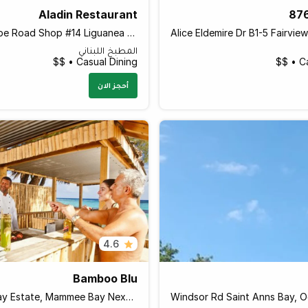
Aladin Restaurant
87
134 Old Hope Road Shop #14 Liguanea Plaza, Kingston Jamaica
المطبخ اللبناني
Casual Dining • $$
Ca
أحجز الان
4.6
Bamboo Blu
Mammee Bay Estate, Mammee Bay Next to Riu Hotel, Ocho Rios Jamaica