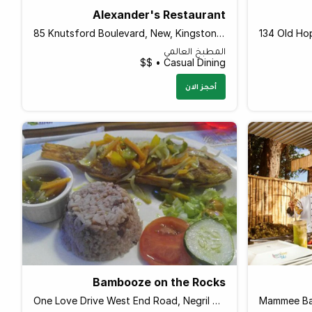
Alexander's Restaurant
85 Knutsford Boulevard, New, Kingston 5 Jamaica
المطبخ العالمي
Casual Dining • $$
أحجز الان
Bambooze on the Rocks
One Love Drive West End Road, Negril Jamaica