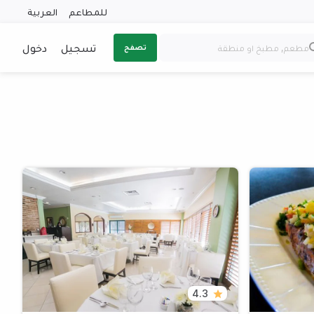
للمطاعم
العربية
تسجيل
دخول
تصفح
4.3