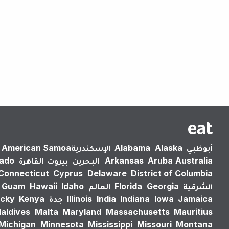
أبوظبي
Alaska
Alabama
الإسكندرية‎
American Samoa
Australia
Aruba
Arkansas
البحرين
بيروت
القاهرة
rado
Connecticut
Cyprus
Delaware
District of Columbia
الشرقية
Georgia
Florida
العالم
Idaho
Hawaii
Guam
Jamaica
Iowa
Indiana
India
Illinois
جدة
Kenya
cky
aldives
Malta
Maryland
Massachusetts
Mauritius
Michigan
Minnesota
Mississippi
Missouri
Montana