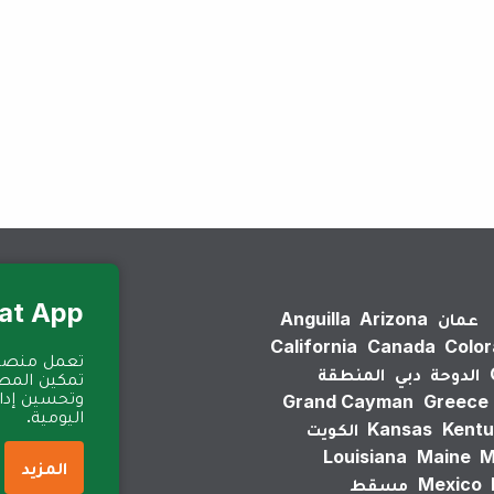
لم يتم العثور على نتائج.
Eat App للمطا
عمان
Arizona
Anguilla
California
Canada
Colo
الدوحة
دبي
المنطقة
تمكين المطا
وتحسين إدارة
Grand Cayman
Greece
اليومية.
Kentu
Kansas
الكويت
Louisiana
Maine
M
المزيد
Mexico
مسقط