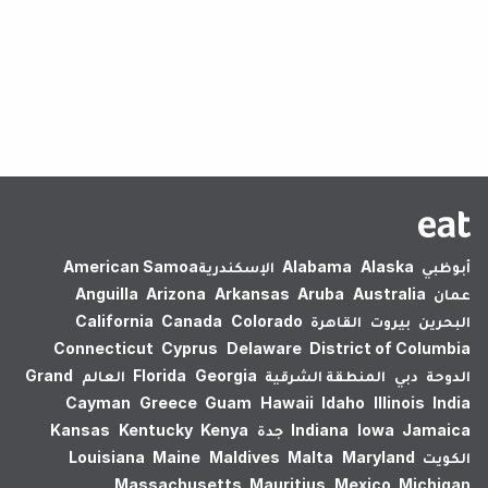
لم يتم العثور على نتائج.
أبوظبي
Alaska
Alabama
الإسكندرية‎
American Samoa
عمان
Australia
Aruba
Arkansas
Arizona
Anguilla
البحرين
بيروت
القاهرة
Colorado
Canada
California
Connecticut
Cyprus
Delaware
District of Columbia
الدوحة
دبي
المنطقة الشرقية
Georgia
Florida
العالم
Grand
Cayman
Greece
Guam
Hawaii
Idaho
Illinois
India
Jamaica
Iowa
Indiana
جدة
Kenya
Kentucky
Kansas
الكويت
Maryland
Malta
Maldives
Maine
Louisiana
Massachusetts
Mauritius
Mexico
Michigan