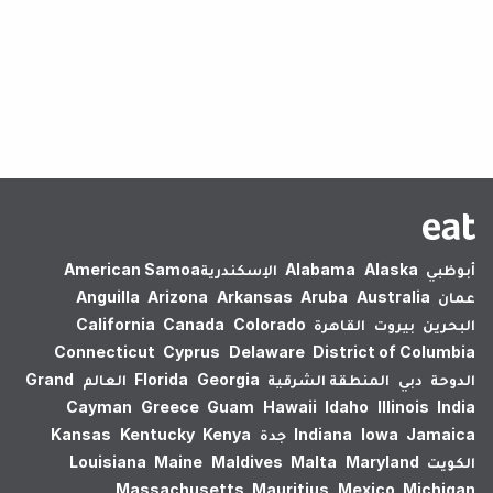
لم يتم العثور على نتائج.
أبوظبي
Alaska
Alabama
الإسكندرية‎
American Samoa
عمان
Australia
Aruba
Arkansas
Arizona
Anguilla
البحرين
بيروت
القاهرة
Colorado
Canada
California
Connecticut
Cyprus
Delaware
District of Columbia
الدوحة
دبي
المنطقة الشرقية
Georgia
Florida
العالم
Grand
Cayman
Greece
Guam
Hawaii
Idaho
Illinois
India
Jamaica
Iowa
Indiana
جدة
Kenya
Kentucky
Kansas
الكويت
Maryland
Malta
Maldives
Maine
Louisiana
Massachusetts
Mauritius
Mexico
Michigan