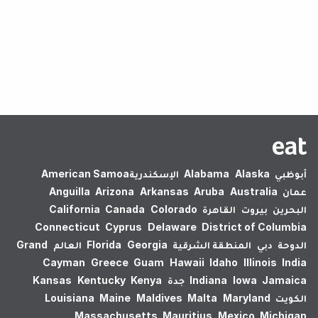
لم يتم العثور على نتائج.
أبوظبي
Alaska
Alabama
الإسكندرية‎
American Samoa
عمان
Australia
Aruba
Arkansas
Arizona
Anguilla
البحرين
بيروت
القاهرة
Colorado
Canada
California
Connecticut
Cyprus
Delaware
District of Columbia
الدوحة
دبي
المنطقة الشرقية
Georgia
Florida
العالم
Grand
Cayman
Greece
Guam
Hawaii
Idaho
Illinois
India
Jamaica
Iowa
Indiana
جدة
Kenya
Kentucky
Kansas
الكويت
Maryland
Malta
Maldives
Maine
Louisiana
Massachusetts
Mauritius
Mexico
Michigan