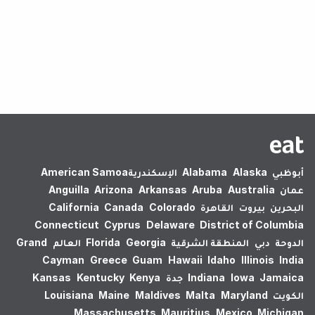
لم يتم العثور على نتائج.
أبوظبي
Alaska
Alabama
الإسكندرية‎
American Samoa
عمان
Australia
Aruba
Arkansas
Arizona
Anguilla
البحرين
بيروت
القاهرة
Colorado
Canada
California
Connecticut
Cyprus
Delaware
District of Columbia
الدوحة
دبي
المنطقة الشرقية
Georgia
Florida
العالم
Grand
Cayman
Greece
Guam
Hawaii
Idaho
Illinois
India
Jamaica
Iowa
Indiana
جدة
Kenya
Kentucky
Kansas
الكويت
Maryland
Malta
Maldives
Maine
Louisiana
Massachusetts
Mauritius
Mexico
Michigan