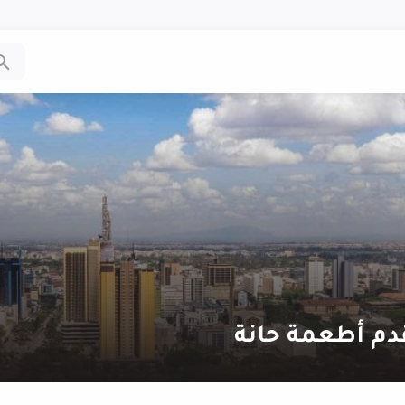
دم أطعمة حانة