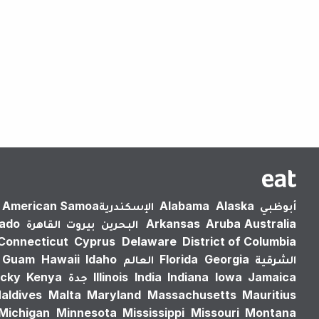
أبوظبي
Alaska
Alabama
الإسكندرية‎
American Samoa
Australia
Aruba
Arkansas
البحرين
بيروت
القاهرة
rado
Connecticut
Cyprus
Delaware
District of Columbia
الشرقية
Georgia
Florida
العالم
Idaho
Hawaii
Guam
Jamaica
Iowa
Indiana
India
Illinois
جدة
Kenya
cky
aldives
Malta
Maryland
Massachusetts
Mauritius
Michigan
Minnesota
Mississippi
Missouri
Montana