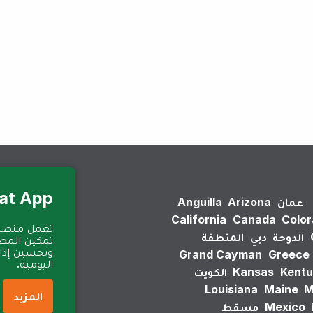
لم يتم العثور على نتائج.
Eat App للمطا
عمان
Arizona
Anguilla
California
Canada
Colo
الدوحة
دبي
المنطقة
تمكين المطا
وتحسين إدارة
Grand Cayman
Greece
اليومية.
Kentu
Kansas
الكويت
Louisiana
Maine
M
المزيد
Mexico
مسقط