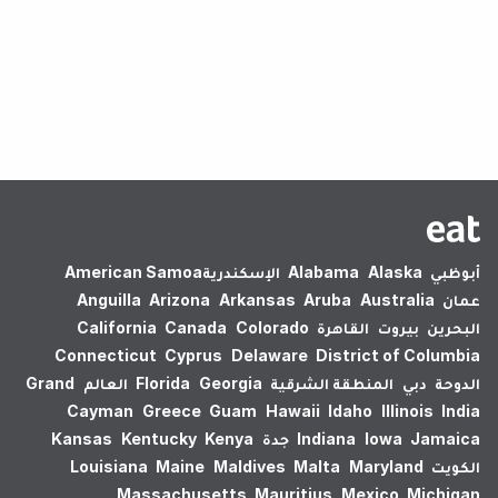
لم يتم العثور على نتائج.
أبوظبي
Alaska
Alabama
الإسكندرية‎
American Samoa
عمان
Australia
Aruba
Arkansas
Arizona
Anguilla
البحرين
بيروت
القاهرة
Colorado
Canada
California
Connecticut
Cyprus
Delaware
District of Columbia
الدوحة
دبي
المنطقة الشرقية
Georgia
Florida
العالم
Grand
Cayman
Greece
Guam
Hawaii
Idaho
Illinois
India
Jamaica
Iowa
Indiana
جدة
Kenya
Kentucky
Kansas
الكويت
Maryland
Malta
Maldives
Maine
Louisiana
Massachusetts
Mauritius
Mexico
Michigan