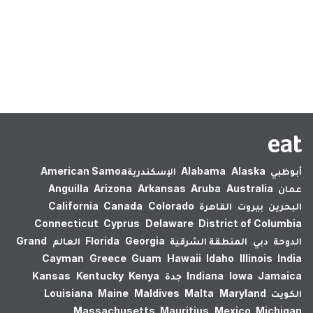
لم يتم العثور على نتائج.
أبوظبي
Alaska
Alabama
الإسكندرية‎
American Samoa
عمان
Australia
Aruba
Arkansas
Arizona
Anguilla
البحرين
بيروت
القاهرة
Colorado
Canada
California
Connecticut
Cyprus
Delaware
District of Columbia
الدوحة
دبي
المنطقة الشرقية
Georgia
Florida
العالم
Grand
Cayman
Greece
Guam
Hawaii
Idaho
Illinois
India
Jamaica
Iowa
Indiana
جدة
Kenya
Kentucky
Kansas
الكويت
Maryland
Malta
Maldives
Maine
Louisiana
Massachusetts
Mauritius
Mexico
Michigan