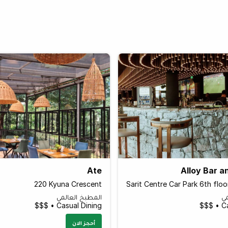
Ate
Alloy Bar a
220 Kyuna Crescent
مي
المطبخ العالمي
Casual Dining • $$$
Ca
أحجز الان