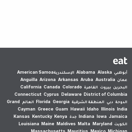
لم يتم العثور على نتائج.
أبوظبي
Alaska
Alabama
الإسكندرية‎
American Samoa
عمان
Australia
Aruba
Arkansas
Arizona
Anguilla
البحرين
بيروت
القاهرة
Colorado
Canada
California
Connecticut
Cyprus
Delaware
District of Columbia
الدوحة
دبي
المنطقة الشرقية
Georgia
Florida
العالم
Grand
Cayman
Greece
Guam
Hawaii
Idaho
Illinois
India
Jamaica
Iowa
Indiana
جدة
Kenya
Kentucky
Kansas
الكويت
Maryland
Malta
Maldives
Maine
Louisiana
Massachusetts
Mauritius
Mexico
Michigan