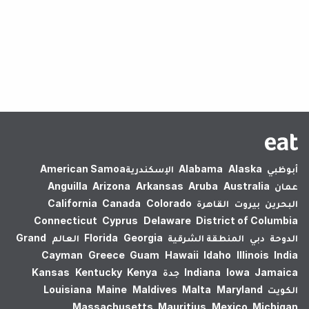
لم يتم العثور على نتائج.
أبوظبي
Alaska
Alabama
الإسكندرية‎
American Samoa
عمان
Australia
Aruba
Arkansas
Arizona
Anguilla
البحرين
بيروت
القاهرة
Colorado
Canada
California
Connecticut
Cyprus
Delaware
District of Columbia
الدوحة
دبي
المنطقة الشرقية
Georgia
Florida
العالم
Grand
Cayman
Greece
Guam
Hawaii
Idaho
Illinois
India
Jamaica
Iowa
Indiana
جدة
Kenya
Kentucky
Kansas
الكويت
Maryland
Malta
Maldives
Maine
Louisiana
Massachusetts
Mauritius
Mexico
Michigan