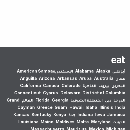
لم يتم العثور على نتائج.
أبوظبي
Alaska
Alabama
الإسكندرية‎
American Samoa
عمان
Australia
Aruba
Arkansas
Arizona
Anguilla
البحرين
بيروت
القاهرة
Colorado
Canada
California
Connecticut
Cyprus
Delaware
District of Columbia
الدوحة
دبي
المنطقة الشرقية
Georgia
Florida
العالم
Grand
Cayman
Greece
Guam
Hawaii
Idaho
Illinois
India
Jamaica
Iowa
Indiana
جدة
Kenya
Kentucky
Kansas
الكويت
Maryland
Malta
Maldives
Maine
Louisiana
Massachusetts
Mauritius
Mexico
Michigan