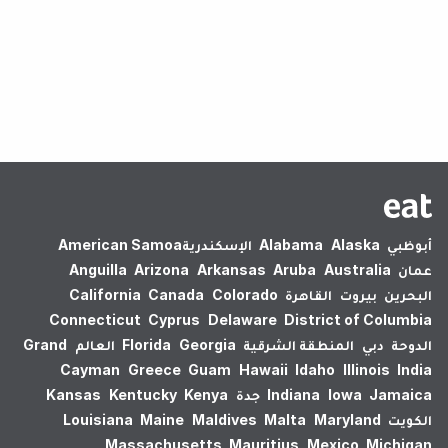
لم يتم العثور على نتائج.
أبوظبي
Alaska
Alabama
الإسكندرية‎
American Samoa
عمان
Australia
Aruba
Arkansas
Arizona
Anguilla
البحرين
بيروت
القاهرة
Colorado
Canada
California
Connecticut
Cyprus
Delaware
District of Columbia
الدوحة
دبي
المنطقة الشرقية
Georgia
Florida
العالم
Grand
Cayman
Greece
Guam
Hawaii
Idaho
Illinois
India
Jamaica
Iowa
Indiana
جدة
Kenya
Kentucky
Kansas
الكويت
Maryland
Malta
Maldives
Maine
Louisiana
Massachusetts
Mauritius
Mexico
Michigan