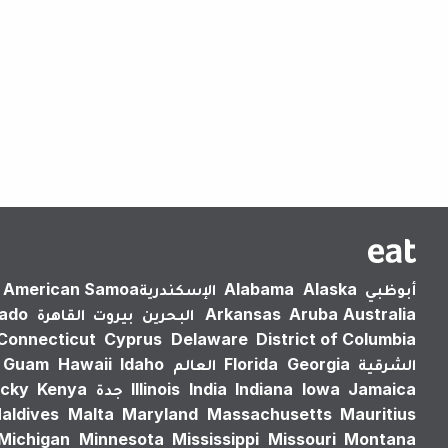
أبوظبي
Alaska
Alabama
الإسكندرية‎
American Samoa
Australia
Aruba
Arkansas
البحرين
بيروت
القاهرة
rado
Connecticut
Cyprus
Delaware
District of Columbia
الشرقية
Georgia
Florida
العالم
Idaho
Hawaii
Guam
Jamaica
Iowa
Indiana
India
Illinois
جدة
Kenya
cky
aldives
Malta
Maryland
Massachusetts
Mauritius
Michigan
Minnesota
Mississippi
Missouri
Montana