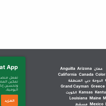
لم يتم العثور على نتائج.
Eat App للمطا
عمان
Arizona
Anguilla
California
Canada
Colo
الدوحة
دبي
المنطقة
تمكين المطا
وتحسين إدارة
Grand Cayman
Greece
اليومية.
Kentu
Kansas
الكويت
Louisiana
Maine
M
المزيد
Mexico
مسقط