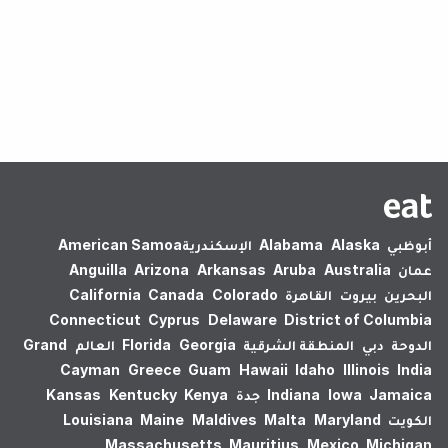
لم يتم العثور على نتائج.
أبوظبي
Alaska
Alabama
الإسكندرية‎
American Samoa
عمان
Australia
Aruba
Arkansas
Arizona
Anguilla
البحرين
بيروت
القاهرة
Colorado
Canada
California
Connecticut
Cyprus
Delaware
District of Columbia
الدوحة
دبي
المنطقة الشرقية
Georgia
Florida
العالم
Grand
Cayman
Greece
Guam
Hawaii
Idaho
Illinois
India
Jamaica
Iowa
Indiana
جدة
Kenya
Kentucky
Kansas
الكويت
Maryland
Malta
Maldives
Maine
Louisiana
Massachusetts
Mauritius
Mexico
Michigan