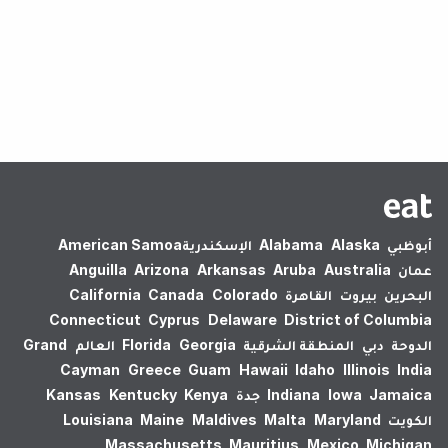
لم يتم العثور على نتائج.
أبوظبي
Alaska
Alabama
الإسكندرية‎
American Samoa
عمان
Australia
Aruba
Arkansas
Arizona
Anguilla
البحرين
بيروت
القاهرة
Colorado
Canada
California
Connecticut
Cyprus
Delaware
District of Columbia
الدوحة
دبي
المنطقة الشرقية
Georgia
Florida
العالم
Grand
Cayman
Greece
Guam
Hawaii
Idaho
Illinois
India
Jamaica
Iowa
Indiana
جدة
Kenya
Kentucky
Kansas
الكويت
Maryland
Malta
Maldives
Maine
Louisiana
Massachusetts
Mauritius
Mexico
Michigan