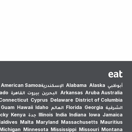
أبوظبي
Alaska
Alabama
الإسكندرية‎
American Samoa
Australia
Aruba
Arkansas
البحرين
بيروت
القاهرة
rado
Connecticut
Cyprus
Delaware
District of Columbia
الشرقية
Georgia
Florida
العالم
Idaho
Hawaii
Guam
Jamaica
Iowa
Indiana
India
Illinois
جدة
Kenya
cky
aldives
Malta
Maryland
Massachusetts
Mauritius
Michigan
Minnesota
Mississippi
Missouri
Montana