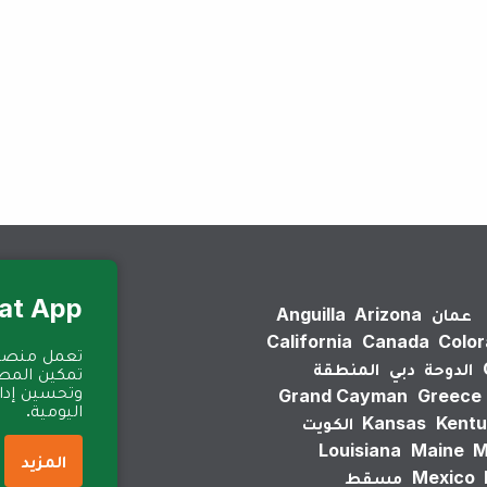
لم يتم العثور على نتائج.
Eat App للمطا
عمان
Arizona
Anguilla
California
Canada
Colo
الدوحة
دبي
المنطقة
تمكين المطا
وتحسين إدارة
Grand Cayman
Greece
اليومية.
Kentu
Kansas
الكويت
Louisiana
Maine
M
المزيد
Mexico
مسقط