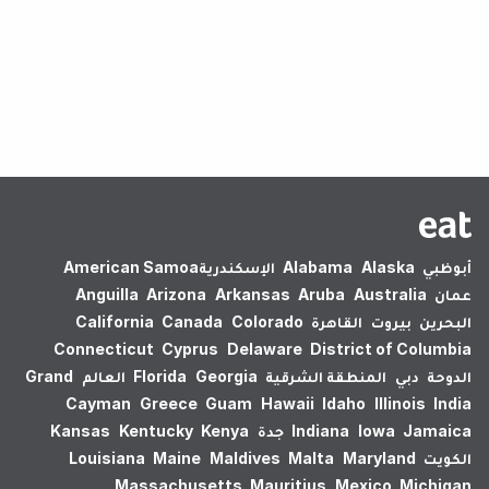
لم يتم العثور على نتائج.
أبوظبي
Alaska
Alabama
الإسكندرية‎
American Samoa
عمان
Australia
Aruba
Arkansas
Arizona
Anguilla
البحرين
بيروت
القاهرة
Colorado
Canada
California
Connecticut
Cyprus
Delaware
District of Columbia
الدوحة
دبي
المنطقة الشرقية
Georgia
Florida
العالم
Grand
Cayman
Greece
Guam
Hawaii
Idaho
Illinois
India
Jamaica
Iowa
Indiana
جدة
Kenya
Kentucky
Kansas
الكويت
Maryland
Malta
Maldives
Maine
Louisiana
Massachusetts
Mauritius
Mexico
Michigan