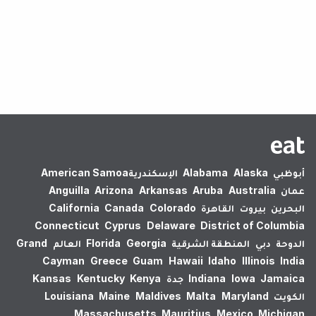
لم يتم العثور على نتائج.
أبوظبي
Alaska
Alabama
الإسكندرية‎
American Samoa
عمان
Australia
Aruba
Arkansas
Arizona
Anguilla
البحرين
بيروت
القاهرة
Colorado
Canada
California
Connecticut
Cyprus
Delaware
District of Columbia
الدوحة
دبي
المنطقة الشرقية
Georgia
Florida
العالم
Grand
Cayman
Greece
Guam
Hawaii
Idaho
Illinois
India
Jamaica
Iowa
Indiana
جدة
Kenya
Kentucky
Kansas
الكويت
Maryland
Malta
Maldives
Maine
Louisiana
Massachusetts
Mauritius
Mexico
Michigan