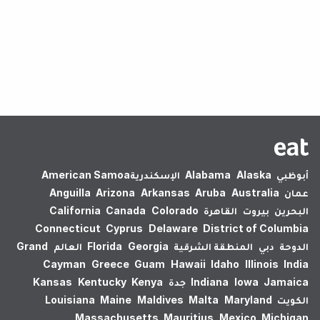
لم يتم العثور على نتائج.
أبوظبي
Alaska
Alabama
الإسكندرية‎
American Samoa
عمان
Australia
Aruba
Arkansas
Arizona
Anguilla
البحرين
بيروت
القاهرة
Colorado
Canada
California
Connecticut
Cyprus
Delaware
District of Columbia
الدوحة
دبي
المنطقة الشرقية
Georgia
Florida
العالم
Grand
Cayman
Greece
Guam
Hawaii
Idaho
Illinois
India
Jamaica
Iowa
Indiana
جدة
Kenya
Kentucky
Kansas
الكويت
Maryland
Malta
Maldives
Maine
Louisiana
Massachusetts
Mauritius
Mexico
Michigan