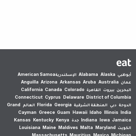
لم يتم العثور على نتائج.
أبوظبي
Alaska
Alabama
الإسكندرية‎
American Samoa
عمان
Australia
Aruba
Arkansas
Arizona
Anguilla
البحرين
بيروت
القاهرة
Colorado
Canada
California
Connecticut
Cyprus
Delaware
District of Columbia
الدوحة
دبي
المنطقة الشرقية
Georgia
Florida
العالم
Grand
Cayman
Greece
Guam
Hawaii
Idaho
Illinois
India
Jamaica
Iowa
Indiana
جدة
Kenya
Kentucky
Kansas
الكويت
Maryland
Malta
Maldives
Maine
Louisiana
Massachusetts
Mauritius
Mexico
Michigan