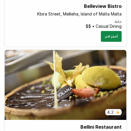
Belleview Bistro
Kbira Street, Mellieha, Island of Malta Malta
حانة
Casual Dining • $$
أحجز الان
4.2
Bellini Restaurant