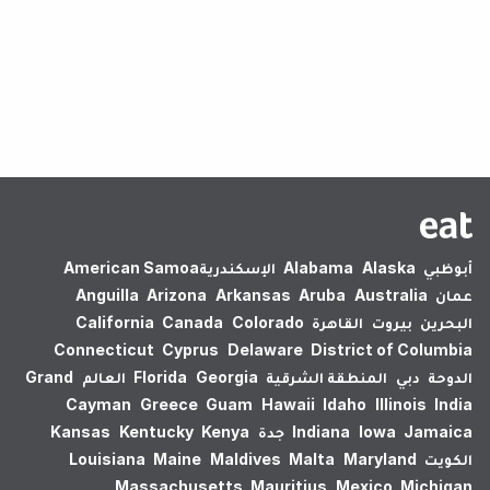
لم يتم العثور على نتائج.
أبوظبي
Alaska
Alabama
الإسكندرية‎
American Samoa
عمان
Australia
Aruba
Arkansas
Arizona
Anguilla
البحرين
بيروت
القاهرة
Colorado
Canada
California
Connecticut
Cyprus
Delaware
District of Columbia
الدوحة
دبي
المنطقة الشرقية
Georgia
Florida
العالم
Grand
Cayman
Greece
Guam
Hawaii
Idaho
Illinois
India
Jamaica
Iowa
Indiana
جدة
Kenya
Kentucky
Kansas
الكويت
Maryland
Malta
Maldives
Maine
Louisiana
Massachusetts
Mauritius
Mexico
Michigan