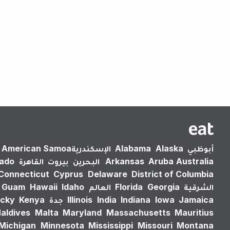
أبوظبي
Alaska
Alabama
الإسكندرية‎
American Samoa
Australia
Aruba
Arkansas
البحرين
بيروت
القاهرة
rado
Connecticut
Cyprus
Delaware
District of Columbia
الشرقية
Georgia
Florida
العالم
Idaho
Hawaii
Guam
Jamaica
Iowa
Indiana
India
Illinois
جدة
Kenya
cky
aldives
Malta
Maryland
Massachusetts
Mauritius
Michigan
Minnesota
Mississippi
Missouri
Montana