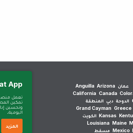
لم يتم العثور على نتائج.
Eat App للمطا
عمان
Arizona
Anguilla
California
Canada
Colo
الدوحة
دبي
المنطقة
تمكين المطا
وتحسين إدارة
Grand Cayman
Greece
اليومية.
Kentu
Kansas
الكويت
Louisiana
Maine
M
المزيد
Mexico
مسقط