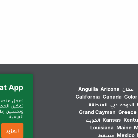
لم يتم العثور على نتائج.
Eat App للمطا
عمان
Arizona
Anguilla
California
Canada
Colo
الدوحة
دبي
المنطقة
تمكين المطا
وتحسين إدارة
Grand Cayman
Greece
اليومية.
Kentu
Kansas
الكويت
Louisiana
Maine
M
المزيد
Mexico
مسقط