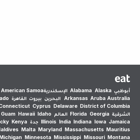
أبوظبي
Alaska
Alabama
الإسكندرية‎
American Samoa
Australia
Aruba
Arkansas
البحرين
بيروت
القاهرة
rado
Connecticut
Cyprus
Delaware
District of Columbia
الشرقية
Georgia
Florida
العالم
Idaho
Hawaii
Guam
Jamaica
Iowa
Indiana
India
Illinois
جدة
Kenya
cky
aldives
Malta
Maryland
Massachusetts
Mauritius
Michigan
Minnesota
Mississippi
Missouri
Montana