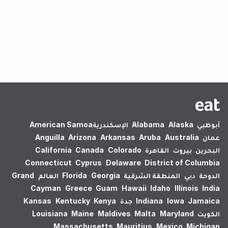
لم يتم العثور على نتائج.
أبوظبي
Alaska
Alabama
الإسكندرية‎
American Samoa
عمان
Australia
Aruba
Arkansas
Arizona
Anguilla
البحرين
بيروت
القاهرة
Colorado
Canada
California
Connecticut
Cyprus
Delaware
District of Columbia
الدوحة
دبي
المنطقة الشرقية
Georgia
Florida
العالم
Grand
Cayman
Greece
Guam
Hawaii
Idaho
Illinois
India
Jamaica
Iowa
Indiana
جدة
Kenya
Kentucky
Kansas
الكويت
Maryland
Malta
Maldives
Maine
Louisiana
Massachusetts
Mauritius
Mexico
Michigan