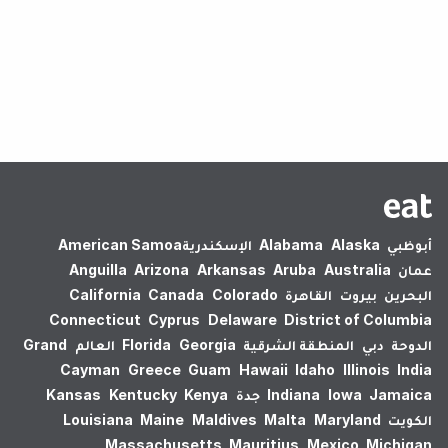
لم يتم العثور على نتائج.
أبوظبي
Alaska
Alabama
الإسكندرية‎
American Samoa
عمان
Australia
Aruba
Arkansas
Arizona
Anguilla
البحرين
بيروت
القاهرة
Colorado
Canada
California
Connecticut
Cyprus
Delaware
District of Columbia
الدوحة
دبي
المنطقة الشرقية
Georgia
Florida
العالم
Grand
Cayman
Greece
Guam
Hawaii
Idaho
Illinois
India
Jamaica
Iowa
Indiana
جدة
Kenya
Kentucky
Kansas
الكويت
Maryland
Malta
Maldives
Maine
Louisiana
Massachusetts
Mauritius
Mexico
Michigan