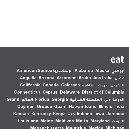
لم يتم العثور على نتائج.
أبوظبي
Alaska
Alabama
الإسكندرية‎
American Samoa
عمان
Australia
Aruba
Arkansas
Arizona
Anguilla
البحرين
بيروت
القاهرة
Colorado
Canada
California
Connecticut
Cyprus
Delaware
District of Columbia
الدوحة
دبي
المنطقة الشرقية
Georgia
Florida
العالم
Grand
Cayman
Greece
Guam
Hawaii
Idaho
Illinois
India
Jamaica
Iowa
Indiana
جدة
Kenya
Kentucky
Kansas
الكويت
Maryland
Malta
Maldives
Maine
Louisiana
Massachusetts
Mauritius
Mexico
Michigan