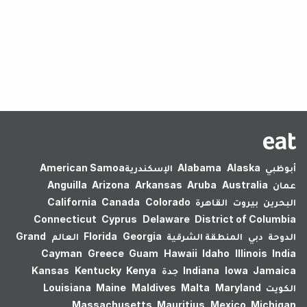
لم يتم العثور على نتائج.
أبوظبي
Alaska
Alabama
الإسكندرية‎
American Samoa
عمان
Australia
Aruba
Arkansas
Arizona
Anguilla
البحرين
بيروت
القاهرة
Colorado
Canada
California
Connecticut
Cyprus
Delaware
District of Columbia
الدوحة
دبي
المنطقة الشرقية
Georgia
Florida
العالم
Grand
Cayman
Greece
Guam
Hawaii
Idaho
Illinois
India
Jamaica
Iowa
Indiana
جدة
Kenya
Kentucky
Kansas
الكويت
Maryland
Malta
Maldives
Maine
Louisiana
Massachusetts
Mauritius
Mexico
Michigan