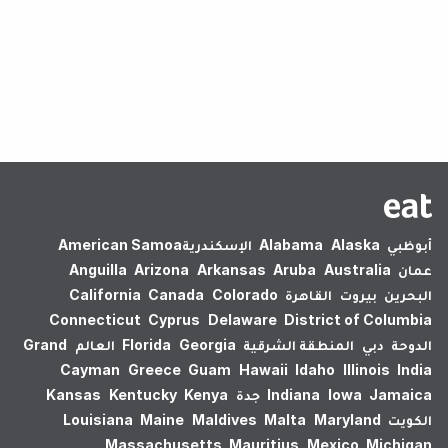
لم يتم العثور على نتائج.
أبوظبي
Alaska
Alabama
الإسكندرية‎
American Samoa
عمان
Australia
Aruba
Arkansas
Arizona
Anguilla
البحرين
بيروت
القاهرة
Colorado
Canada
California
Connecticut
Cyprus
Delaware
District of Columbia
الدوحة
دبي
المنطقة الشرقية
Georgia
Florida
العالم
Grand
Cayman
Greece
Guam
Hawaii
Idaho
Illinois
India
Jamaica
Iowa
Indiana
جدة
Kenya
Kentucky
Kansas
الكويت
Maryland
Malta
Maldives
Maine
Louisiana
Massachusetts
Mauritius
Mexico
Michigan