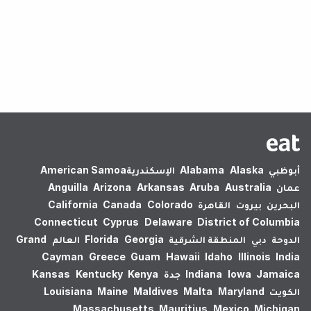
لم يتم العثور على نتائج.
أبوظبي
Alaska
Alabama
الإسكندرية‎
American Samoa
عمان
Australia
Aruba
Arkansas
Arizona
Anguilla
البحرين
بيروت
القاهرة
Colorado
Canada
California
Connecticut
Cyprus
Delaware
District of Columbia
الدوحة
دبي
المنطقة الشرقية
Georgia
Florida
العالم
Grand
Cayman
Greece
Guam
Hawaii
Idaho
Illinois
India
Jamaica
Iowa
Indiana
جدة
Kenya
Kentucky
Kansas
الكويت
Maryland
Malta
Maldives
Maine
Louisiana
Massachusetts
Mauritius
Mexico
Michigan