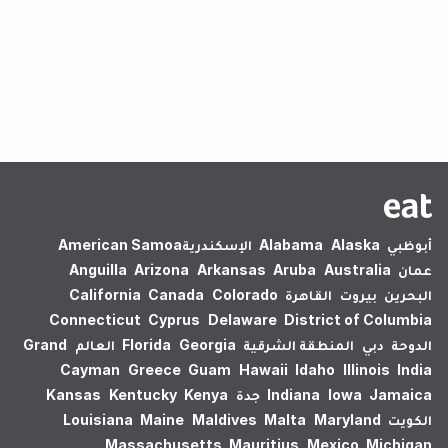
لم يتم العثور على نتائج.
أبوظبي
Alaska
Alabama
الإسكندرية‎
American Samoa
عمان
Australia
Aruba
Arkansas
Arizona
Anguilla
البحرين
بيروت
القاهرة
Colorado
Canada
California
Connecticut
Cyprus
Delaware
District of Columbia
الدوحة
دبي
المنطقة الشرقية
Georgia
Florida
العالم
Grand
Cayman
Greece
Guam
Hawaii
Idaho
Illinois
India
Jamaica
Iowa
Indiana
جدة
Kenya
Kentucky
Kansas
الكويت
Maryland
Malta
Maldives
Maine
Louisiana
Massachusetts
Mauritius
Mexico
Michigan