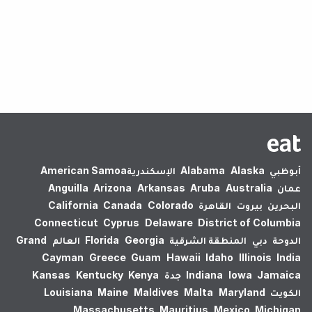
لم يتم العثور على نتائج.
أبوظبي
Alaska
Alabama
الإسكندرية‎
American Samoa
عمان
Australia
Aruba
Arkansas
Arizona
Anguilla
البحرين
بيروت
القاهرة
Colorado
Canada
California
Connecticut
Cyprus
Delaware
District of Columbia
الدوحة
دبي
المنطقة الشرقية
Georgia
Florida
العالم
Grand
Cayman
Greece
Guam
Hawaii
Idaho
Illinois
India
Jamaica
Iowa
Indiana
جدة
Kenya
Kentucky
Kansas
الكويت
Maryland
Malta
Maldives
Maine
Louisiana
Massachusetts
Mauritius
Mexico
Michigan