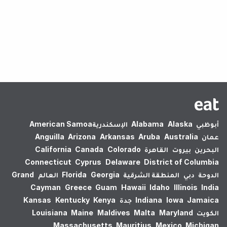
لم يتم العثور على نتائج.
أبوظبي
Alaska
Alabama
الإسكندرية‎
American Samoa
عمان
Australia
Aruba
Arkansas
Arizona
Anguilla
البحرين
بيروت
القاهرة
Colorado
Canada
California
Connecticut
Cyprus
Delaware
District of Columbia
الدوحة
دبي
المنطقة الشرقية
Georgia
Florida
العالم
Grand
Cayman
Greece
Guam
Hawaii
Idaho
Illinois
India
Jamaica
Iowa
Indiana
جدة
Kenya
Kentucky
Kansas
الكويت
Maryland
Malta
Maldives
Maine
Louisiana
Massachusetts
Mauritius
Mexico
Michigan