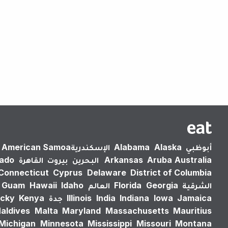
أبوظبي
Alaska
Alabama
الإسكندرية‎
American Samoa
Australia
Aruba
Arkansas
البحرين
بيروت
القاهرة
rado
Connecticut
Cyprus
Delaware
District of Columbia
الشرقية
Georgia
Florida
العالم
Idaho
Hawaii
Guam
Jamaica
Iowa
Indiana
India
Illinois
جدة
Kenya
cky
aldives
Malta
Maryland
Massachusetts
Mauritius
Michigan
Minnesota
Mississippi
Missouri
Montana