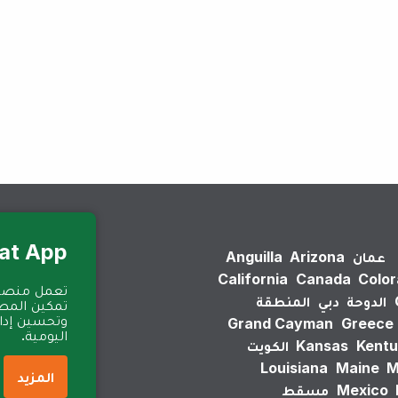
لم يتم العثور على نتائج.
Eat App للمطا
عمان
Arizona
Anguilla
California
Canada
Colo
الدوحة
دبي
المنطقة
تمكين المطا
وتحسين إدارة
Grand Cayman
Greece
اليومية.
Kentu
Kansas
الكويت
Louisiana
Maine
M
المزيد
Mexico
مسقط