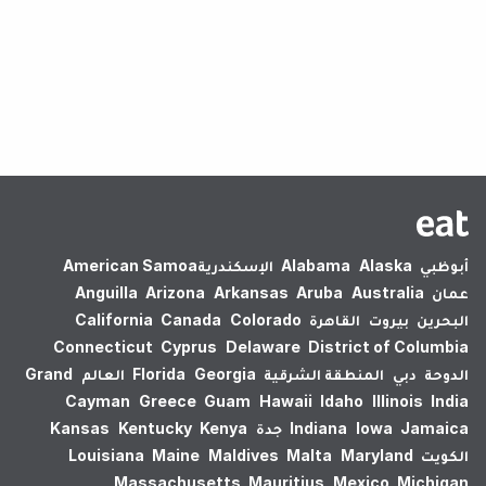
لم يتم العثور على نتائج.
أبوظبي
Alaska
Alabama
الإسكندرية‎
American Samoa
عمان
Australia
Aruba
Arkansas
Arizona
Anguilla
البحرين
بيروت
القاهرة
Colorado
Canada
California
Connecticut
Cyprus
Delaware
District of Columbia
الدوحة
دبي
المنطقة الشرقية
Georgia
Florida
العالم
Grand
Cayman
Greece
Guam
Hawaii
Idaho
Illinois
India
Jamaica
Iowa
Indiana
جدة
Kenya
Kentucky
Kansas
الكويت
Maryland
Malta
Maldives
Maine
Louisiana
Massachusetts
Mauritius
Mexico
Michigan