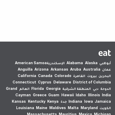
لم يتم العثور على نتائج.
أبوظبي
Alaska
Alabama
الإسكندرية‎
American Samoa
عمان
Australia
Aruba
Arkansas
Arizona
Anguilla
البحرين
بيروت
القاهرة
Colorado
Canada
California
Connecticut
Cyprus
Delaware
District of Columbia
الدوحة
دبي
المنطقة الشرقية
Georgia
Florida
العالم
Grand
Cayman
Greece
Guam
Hawaii
Idaho
Illinois
India
Jamaica
Iowa
Indiana
جدة
Kenya
Kentucky
Kansas
الكويت
Maryland
Malta
Maldives
Maine
Louisiana
Massachusetts
Mauritius
Mexico
Michigan