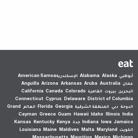
لم يتم العثور على نتائج.
أبوظبي
Alaska
Alabama
الإسكندرية‎
American Samoa
عمان
Australia
Aruba
Arkansas
Arizona
Anguilla
البحرين
بيروت
القاهرة
Colorado
Canada
California
Connecticut
Cyprus
Delaware
District of Columbia
الدوحة
دبي
المنطقة الشرقية
Georgia
Florida
العالم
Grand
Cayman
Greece
Guam
Hawaii
Idaho
Illinois
India
Jamaica
Iowa
Indiana
جدة
Kenya
Kentucky
Kansas
الكويت
Maryland
Malta
Maldives
Maine
Louisiana
Massachusetts
Mauritius
Mexico
Michigan