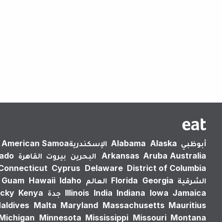
أبوظبي
Alaska
Alabama
الإسكندرية‎
American Samoa
Australia
Aruba
Arkansas
البحرين
بيروت
القاهرة
rado
Connecticut
Cyprus
Delaware
District of Columbia
الشرقية
Georgia
Florida
العالم
Idaho
Hawaii
Guam
Jamaica
Iowa
Indiana
India
Illinois
جدة
Kenya
cky
aldives
Malta
Maryland
Massachusetts
Mauritius
Michigan
Minnesota
Mississippi
Missouri
Montana