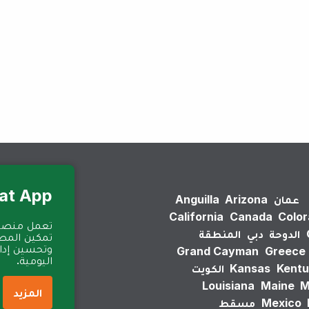
لم يتم العثور على نتائج.
Eat App للمطا
عمان
Arizona
Anguilla
California
Canada
Colo
الدوحة
دبي
المنطقة
تمكين المطا
وتحسين إدارة
Grand Cayman
Greece
اليومية.
Kentu
Kansas
الكويت
Louisiana
Maine
M
المزيد
Mexico
مسقط