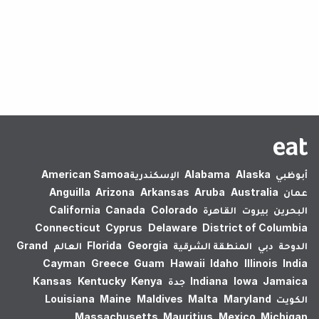
لم يتم العثور على نتائج.
أبوظبي
Alaska
Alabama
الإسكندرية‎
American Samoa
عمان
Australia
Aruba
Arkansas
Arizona
Anguilla
البحرين
بيروت
القاهرة
Colorado
Canada
California
Connecticut
Cyprus
Delaware
District of Columbia
الدوحة
دبي
المنطقة الشرقية
Georgia
Florida
العالم
Grand
Cayman
Greece
Guam
Hawaii
Idaho
Illinois
India
Jamaica
Iowa
Indiana
جدة
Kenya
Kentucky
Kansas
الكويت
Maryland
Malta
Maldives
Maine
Louisiana
Massachusetts
Mauritius
Mexico
Michigan