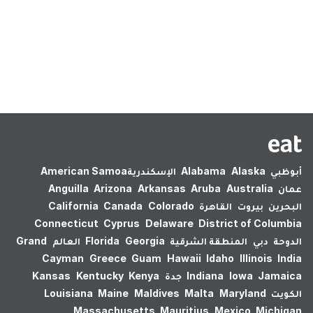
لم يتم العثور على نتائج.
أبوظبي
Alaska
Alabama
الإسكندرية‎
American Samoa
عمان
Australia
Aruba
Arkansas
Arizona
Anguilla
البحرين
بيروت
القاهرة
Colorado
Canada
California
Connecticut
Cyprus
Delaware
District of Columbia
الدوحة
دبي
المنطقة الشرقية
Georgia
Florida
العالم
Grand
Cayman
Greece
Guam
Hawaii
Idaho
Illinois
India
Jamaica
Iowa
Indiana
جدة
Kenya
Kentucky
Kansas
الكويت
Maryland
Malta
Maldives
Maine
Louisiana
Massachusetts
Mauritius
Mexico
Michigan