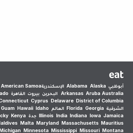
أبوظبي
Alaska
Alabama
الإسكندرية‎
American Samoa
Australia
Aruba
Arkansas
البحرين
بيروت
القاهرة
rado
Connecticut
Cyprus
Delaware
District of Columbia
الشرقية
Georgia
Florida
العالم
Idaho
Hawaii
Guam
Jamaica
Iowa
Indiana
India
Illinois
جدة
Kenya
cky
aldives
Malta
Maryland
Massachusetts
Mauritius
Michigan
Minnesota
Mississippi
Missouri
Montana