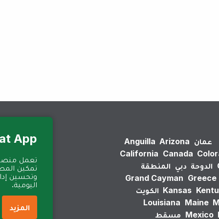
لم يتم العثور على نتائج.
Eat App للمطا
عمان
Arizona
Anguilla
California
Canada
Colo
الدوحة
دبي
المنطقة
تمكين المطا
وتحسين إدارة
Grand Cayman
Greece
اليومية.
Kentu
Kansas
الكويت
Louisiana
Maine
M
المزيد
Mexico
مسقط