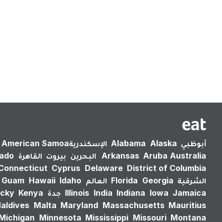
أبوظبي
Alaska
Alabama
الإسكندرية‎
American Samoa
Australia
Aruba
Arkansas
البحرين
بيروت
القاهرة
rado
Connecticut
Cyprus
Delaware
District of Columbia
الشرقية
Georgia
Florida
العالم
Idaho
Hawaii
Guam
Jamaica
Iowa
Indiana
India
Illinois
جدة
Kenya
cky
aldives
Malta
Maryland
Massachusetts
Mauritius
Michigan
Minnesota
Mississippi
Missouri
Montana