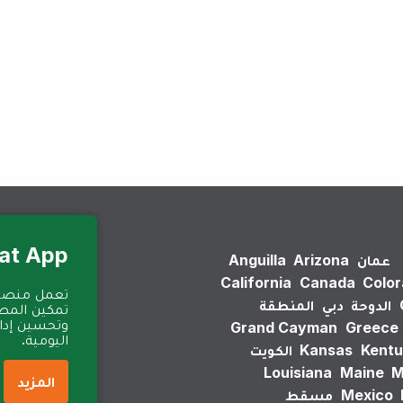
لم يتم العثور على نتائج.
Eat App للمطا
عمان
Arizona
Anguilla
California
Canada
Colo
الدوحة
دبي
المنطقة
تمكين المطا
وتحسين إدارة
Grand Cayman
Greece
اليومية.
Kentu
Kansas
الكويت
Louisiana
Maine
M
المزيد
Mexico
مسقط